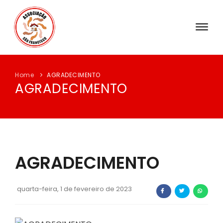
INSTITUCIONAL
Home
AGRADECIMENTO
ATUAÇÃO DA ENTIDADE
AGRADECIMENTO
BLOG
POLÍTICA DA QUALIDADE
TRANSPARÊNCIA
AGRADECIMENTO
CONTATO
quarta-feira, 1 de fevereiro de 2023